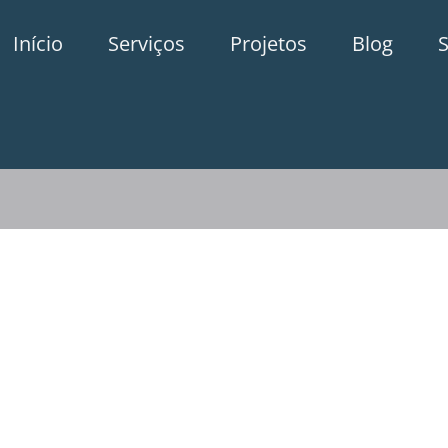
Início
Serviços
Projetos
Blog
l
Prefeitura de Barcelona: Evento
Matinals Grades Obertes 2018