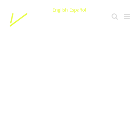
Ir
English
Español
para
o
conteúdo