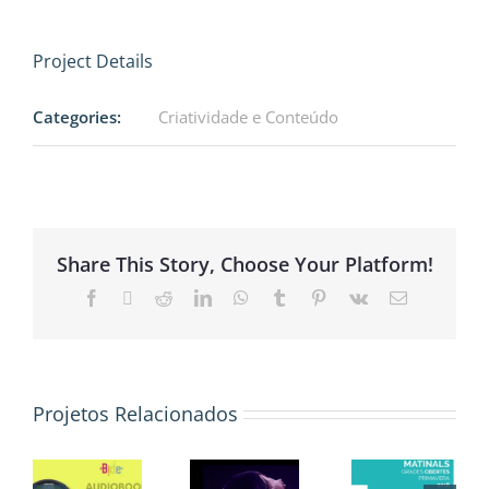
Project Details
Categories:
Criatividade e Conteúdo
Share This Story, Choose Your Platform!
Facebook
X
Reddit
LinkedIn
WhatsApp
Tumblr
Pinterest
Vk
E-
mail
Prefeitura
Projetos Relacionados
de
book
BIDE –
Prefeitu
Barcelona:
lona
Barcelona
de