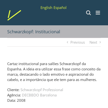
Ir
English
Español
para
o
conteúdo
Schwarzkopf: Institucional
Previous
Next
Cartaz institucional para salões Schwarzkopf da
Espanha. A ideia era utilizar essa frase como conceito da
marca, destacando o lado emotivo e aspiracional do
cabelo, e a importância que ele tem para as mulheres.
Cliente:
Schwarzkopf Professional
Agência:
DECBBDO Barcelona
Data: 2008