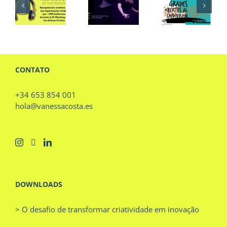
Evento
ational
International
Barcelo
Matinals
e
Dance
Entrevis
Grades
nge
Exchange
Criativa
Obertes
2018
CONTATO
+34 653 854 001
hola@vanessacosta.es
DOWNLOADS
> O desafio de transformar criatividade em inovação