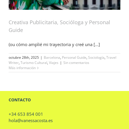
Creativa Publicitaria, Socióloga y Personal
Guide
(ou cómo amplié mi trayectoria y creé una [...]
octubre 28th, 2025
|
Barcelona
,
Personal Guide
,
Sociología
,
Travel
Writer
,
Turismo Cultural
,
Viajes
|
Sin comentarios
Más información
CONTACTO
+34 653 854 001
hola@vanessacosta.es