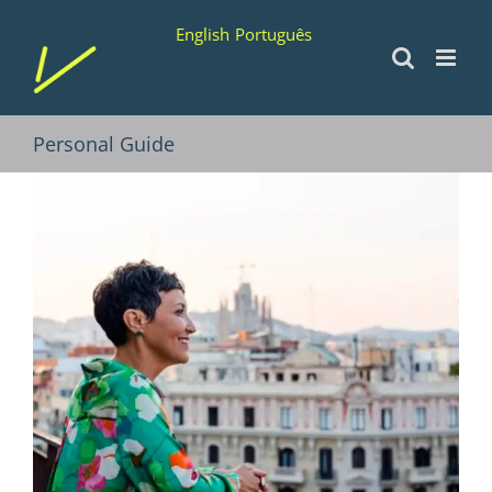
Saltar
English
Português
al
contenido
Personal Guide