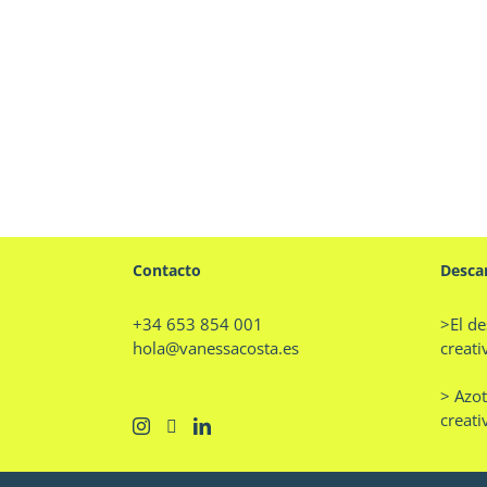
Contacto
Desca
+34 653 854 001
>El de
hola@vanessacosta.es
creati
> Azot
creati