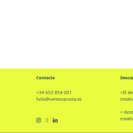
Contacto
Desca
+34 653 854 001
>El de
hola@vanessacosta.es
creati
> Azot
creati