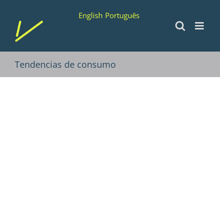
Saltar
English
Português
al
contenido
Tendencias de consumo