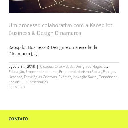
Um processo colaborativo com a Kaospilot
Business & Design Dinamarca
Kaospilot Business & Design é uma escola da
Dinamarca [...]
agosto 8th, 2019
|
Cidades
,
Criatividade
,
Design de Negócios
,
Educação
,
Empreendedorismo
,
Empreendedorismo Social
,
Espaços
Urbanos
,
Estratégias Criativas
,
Eventos
,
Inovação Social
,
Tendências
Sociais
|
0 Comentários
Ler Mais
CONTATO