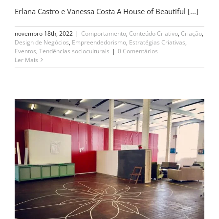
Erlana Castro e Vanessa Costa A House of Beautiful [...]
novembro 18th, 2022
|
Comportamento
,
Conteúdo Criativo
,
Criação
,
Design de Negócios
,
Empreendedorismo
,
Estratégias Criativas
,
Eventos
,
Tendências socioculturais
|
0 Comentários
Ler Mais