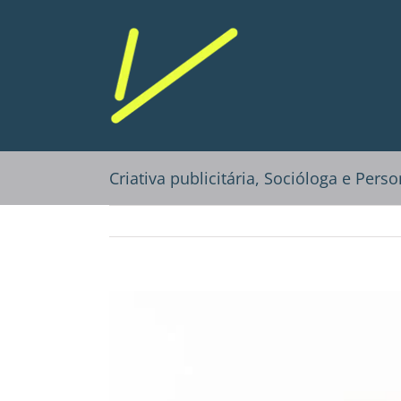
Ir
para
o
conteúdo
Criativa publicitária, Socióloga e Pers
View
Larger
Image