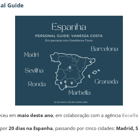
nal Guide
teceu em
maio deste ano
, em colaboração com a agência
Excell
 por
20 dias na Espanha
, passando por cinco cidades:
Madrid, S