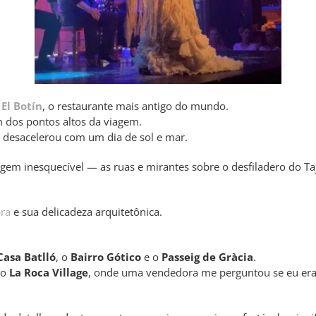
o
El Botín
, o restaurante mais antigo do mundo.
m dos pontos altos da viagem.
 desacelerou com um dia de sol e mar.
gem inesquecível — as ruas e mirantes sobre o desfiladero do T
ra
e sua delicadeza arquitetônica.
Casa Batlló
, o
Bairro Gótico
e o
Passeig de Gràcia
.
no
La Roca Village
, onde uma vendedora me perguntou se eu er