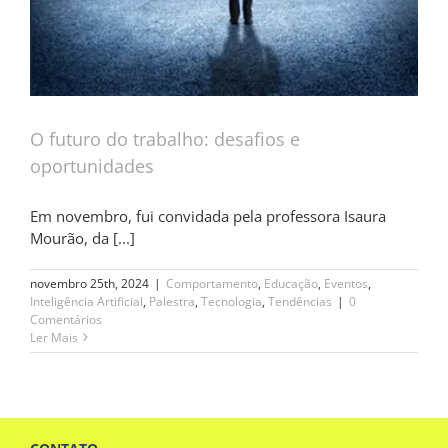
O futuro do trabalho: desafios e
oportunidades
Em novembro, fui convidada pela professora Isaura
Mourão, da [...]
novembro 25th, 2024
|
Comportamento
,
Educação
,
Eventos
,
Inteligência Artificial
,
Palestra
,
Tecnologia
,
Tendências
|
0
Comentários
Ler Mais