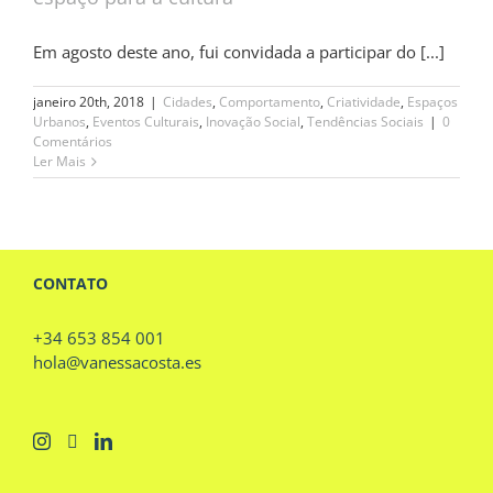
Em agosto deste ano, fui convidada a participar do [...]
janeiro 20th, 2018
|
Cidades
,
Comportamento
,
Criatividade
,
Espaços
Urbanos
,
Eventos Culturais
,
Inovação Social
,
Tendências Sociais
|
0
Comentários
Ler Mais
CONTATO
+34 653 854 001
hola@vanessacosta.es