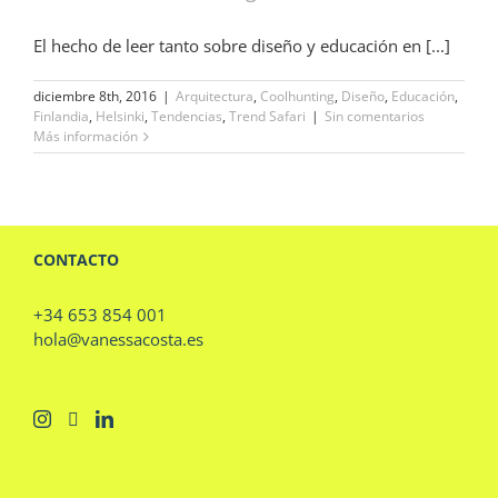
El hecho de leer tanto sobre diseño y educación en [...]
diciembre 8th, 2016
|
Arquitectura
,
Coolhunting
,
Diseño
,
Educación
,
Finlandia
,
Helsinki
,
Tendencias
,
Trend Safari
|
Sin comentarios
Más información
CONTACTO
+34 653 854 001
hola@vanessacosta.es