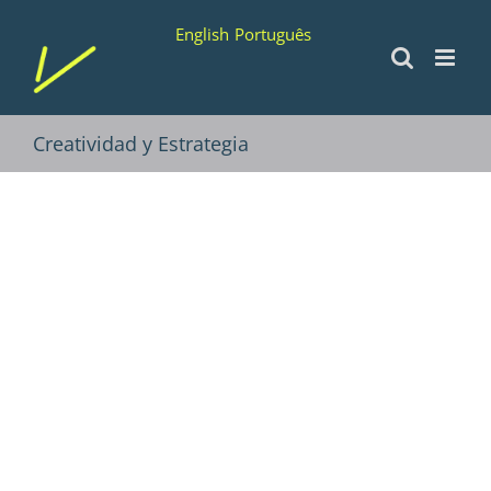
Saltar
English
Português
al
contenido
Creatividad y Estrategia