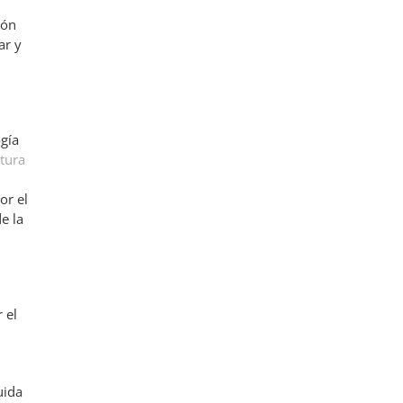
ión
ar y
ogía
ltura
or el
de la
r el
uida