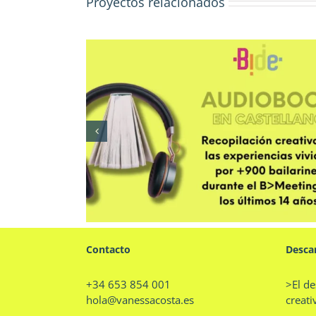
Proyectos relacionados
elona
BIDE – Barcelona Internatio
 Exchange
Dance Exchange
Contacto
Desca
+34 653 854 001
>El de
hola@vanessacosta.es
creati