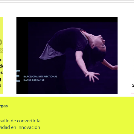
nal
Ayuntamiento de Barcelona:
Evento Grades Obertes 2018
rgas
safío de convertir la
vidad en innovación