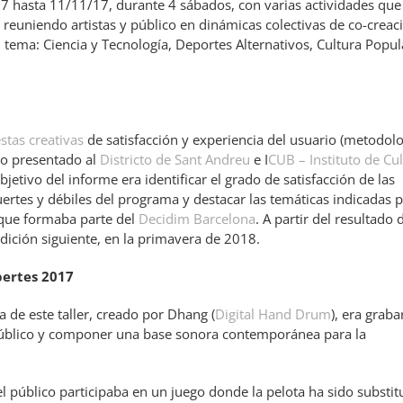
7 hasta 11/11/17, durante 4 sábados, con varias actividades que
 reuniendo artistas y público en dinámicas colectivas de co-creac
ema: Ciencia y Tecnología, Deportes Alternativos, Cultura Popul
stas creativas
de satisfacción y experiencia del usuario (metodol
do presentado al
Districto de Sant Andreu
e I
CUB – Instituto de Cu
 objetivo del informe era identificar el grado de satisfacción de las
ertes y débiles del programa y destacar las temáticas indicadas p
 que formaba parte del
Decidim Barcelona
. A partir del resultado 
edición siguiente, en la primavera de 2018.
bertes 2017
de este taller, creado por Dhang (
Digital Hand Drum
), era graba
 público y componer una base sonora contemporánea para la
el público participaba en un juego donde la pelota ha sido substit