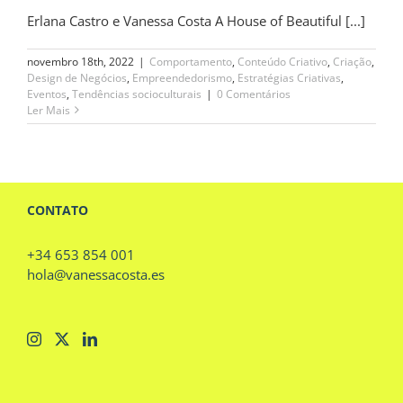
Erlana Castro e Vanessa Costa A House of Beautiful [...]
novembro 18th, 2022
|
Comportamento
,
Conteúdo Criativo
,
Criação
,
Design de Negócios
,
Empreendedorismo
,
Estratégias Criativas
,
Eventos
,
Tendências socioculturais
|
0 Comentários
Ler Mais
CONTATO
+34 653 854 001
hola@vanessacosta.es