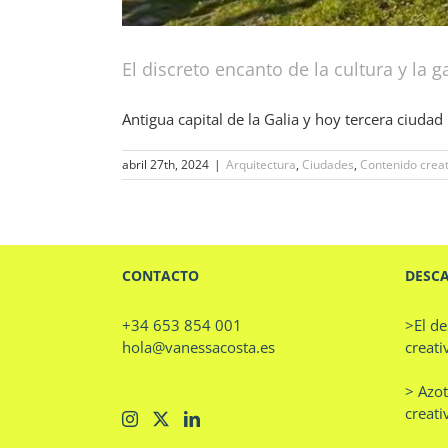
El discreto encanto de la cultura y la
Antigua capital de la Galia y hoy tercera ciudad [
abril 27th, 2024
|
Arquitectura
,
Ciudades
,
Contenido creat
CONTACTO
DESC
+34 653 854 001
>El de
hola@vanessacosta.es
creati
> Azot
creati