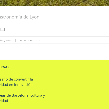
 gastronomía de Lyon
...]
ivo
,
Viajes
|
Sin comentarios
ARGAS
safío de convertir la
vidad en innovación
eas de Barcelona: cultura y
vidad