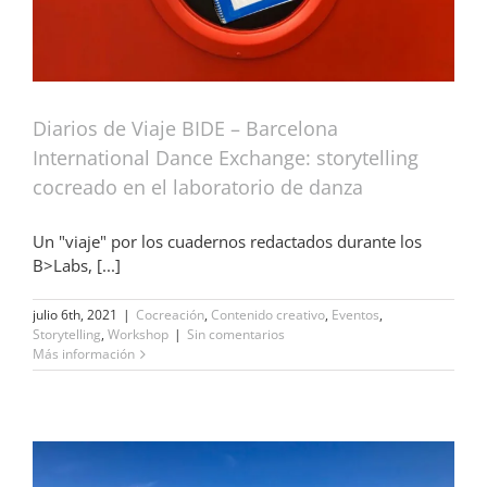
Diarios de Viaje BIDE – Barcelona
International Dance Exchange: storytelling
cocreado en el laboratorio de danza
Un "viaje" por los cuadernos redactados durante los
B>Labs, [...]
julio 6th, 2021
|
Cocreación
,
Contenido creativo
,
Eventos
,
Storytelling
,
Workshop
|
Sin comentarios
Más información