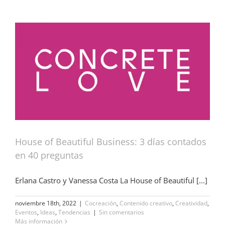
House of Beautiful Business: 3 días contados
en 40 preguntas
Erlana Castro y Vanessa Costa La House of Beautiful [...]
noviembre 18th, 2022
|
Cocreación
,
Contenido creativo
,
Creatividad
,
Eventos
,
Ideas
,
Tendencias
|
Sin comentarios
Más información