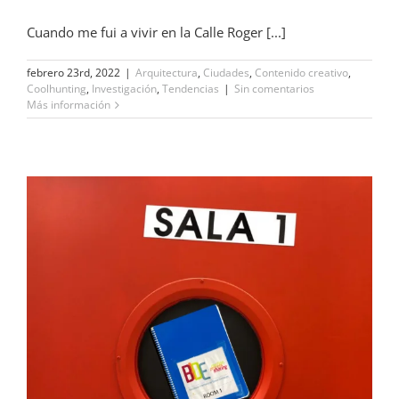
Cuando me fui a vivir en la Calle Roger [...]
febrero 23rd, 2022
|
Arquitectura
,
Ciudades
,
Contenido creativo
,
Coolhunting
,
Investigación
,
Tendencias
|
Sin comentarios
Más información