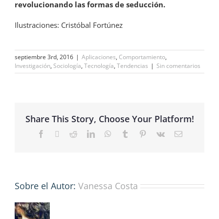
revolucionando las formas de seducción.
Ilustraciones: Cristóbal Fortúnez
septiembre 3rd, 2016
|
Aplicaciones
,
Comportamiento
,
Investigación
,
Sociología
,
Tecnología
,
Tendencias
|
Sin comentarios
Share This Story, Choose Your Platform!
Facebook
X
Reddit
LinkedIn
WhatsApp
Tumblr
Pinterest
Vk
Correo
electrónico
Sobre el Autor:
Vanessa Costa