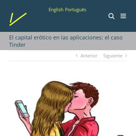
Saltar
English
Português
al
contenido
El capital erótico en las aplicaciones: el caso
Tinder
Anterior
Siguiente
Ver
imagen
más
grande