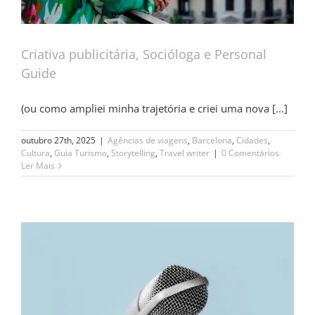
Criativa publicitária, Socióloga e Personal
Guide
(ou como ampliei minha trajetória e criei uma nova [...]
outubro 27th, 2025
|
Agências de viagens
,
Barcelona
,
Cidades
,
Cultura
,
Guia Turismo
,
Storytelling
,
Travel writer
|
0 Comentários
Ler Mais