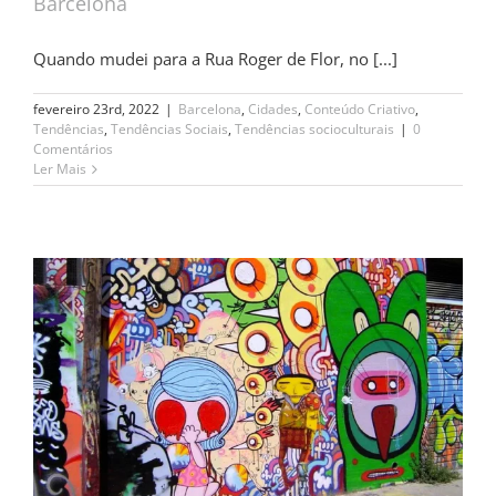
Barcelona
Quando mudei para a Rua Roger de Flor, no [...]
fevereiro 23rd, 2022
|
Barcelona
,
Cidades
,
Conteúdo Criativo
,
Tendências
,
Tendências Sociais
,
Tendências socioculturais
|
0
Comentários
Ler Mais