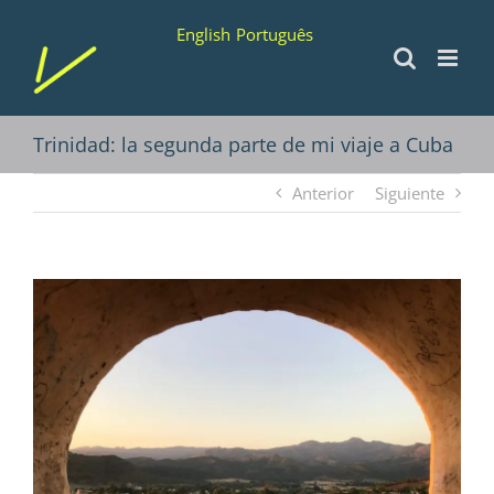
Saltar
English
Português
al
contenido
Trinidad: la segunda parte de mi viaje a Cuba
Anterior
Siguiente
Ver
imagen
más
grande