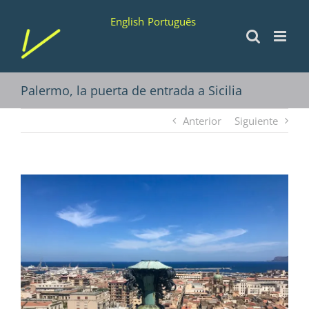
Saltar
English
Português
al
contenido
Palermo, la puerta de entrada a Sicilia
Anterior
Siguiente
Ver
imagen
más
grande