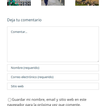
cultura
7
danza
nal
y la
ciudades
contem
e
gastronomía
en 17
en
de Lyon
Deja tu comentario
días
España
Comentar
Guardar mi nombre, email y sitio web en este
navegador para la próxima vez que comente.