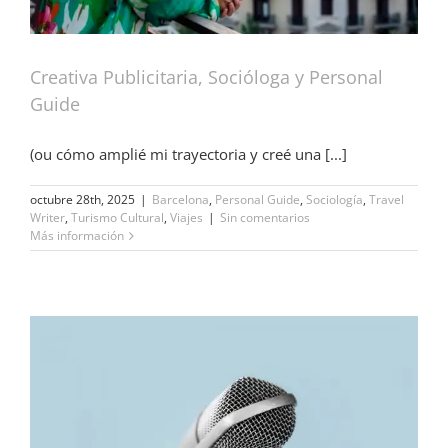
Creativa Publicitaria, Socióloga y Personal
Guide
(ou cómo amplié mi trayectoria y creé una [...]
octubre 28th, 2025
|
Barcelona
,
Personal Guide
,
Sociología
,
Travel
Writer
,
Turismo Cultural
,
Viajes
|
Sin comentarios
Más información