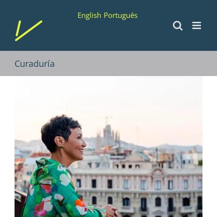
Saltar
English
Português
al
contenido
Curaduría