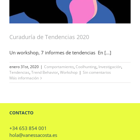
Curaduría de Tendencias 2020
Un workshop, 7 informes de tendencias En [...]
enero 31st, 2020
|
Comportamiento
,
Coolhunting
,
Investigación
,
Tendencias
,
Trend Behavior
,
Workshop
|
Sin comentarios
Más información
CONTACTO
+34 653 854 001
hola@vanessacosta.es