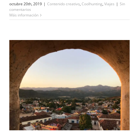
octubre 20th, 2019
|
Contenido creativo
,
Coolhunting
,
Viajes
|
Sin
comentarios
Más información