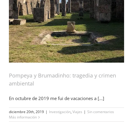
Pompeya y Brumadinho: tragedia y crimen
ambiental
En octubre de 2019 me fui de vacaciones a [...]
diciembre 20th, 2019
|
Investigación
,
Viajes
|
Sin comentarios
Más información