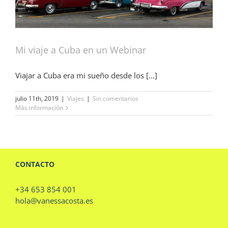
Mi viaje a Cuba en un Webinar
Viajar a Cuba era mi sueño desde los [...]
julio 11th, 2019
|
Viajes
|
Sin comentarios
Más información
CONTACTO
+34 653 854 001
hola@vanessacosta.es